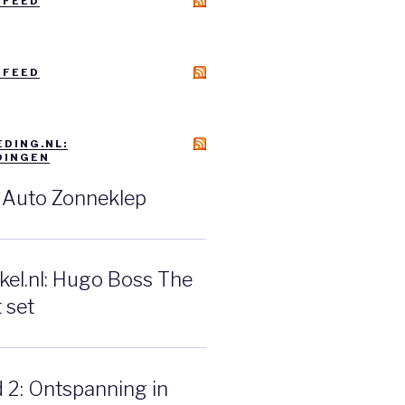
 FEED
 FEED
DING.NL:
DINGEN
: Auto Zonneklep
el.nl: Hugo Boss The
 set
d 2: Ontspanning in