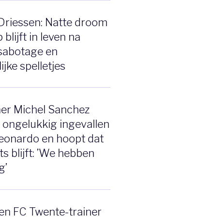
 Driessen: Natte droom
lijft in leven na
sabotage en
jke spelletjes
ner Michel Sanchez
 ongelukkig ingevallen
eonardo en hoopt dat
s blijft: ’We hebben
g’
en FC Twente-trainer