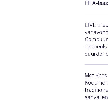
FIFA-baas
LIVE Ered
vanavond
Cambuur-
seizoenka
duurder d
Met Kees 
Koopmein
traditione
aanvallen