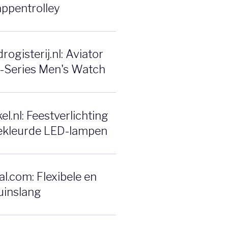
ppentrolley
ogisterij.nl: Aviator
F-Series Men's Watch
l.nl: Feestverlichting
ekleurde LED-lampen
l.com: Flexibele en
uinslang