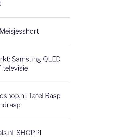
d
Meisjesshort
rkt: Samsung QLED
televisie
shop.nl: Tafel Rasp
ndrasp
ls.nl: SHOPPI