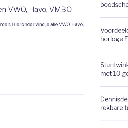
boodscha
en VWO, Havo, VMBO
en. Hieronder vind je alle VWO, Havo,
Voordeeldr
horloge 
Stuntwinke
met 10 g
Dennisdea
rekbare t