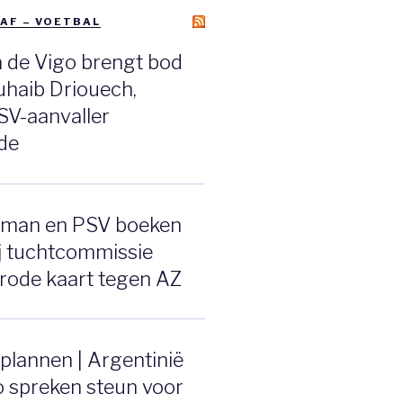
AF – VOETBAL
 de Vigo brengt bod
uhaib Driouech,
SV-aanvaller
de
rman en PSV boeken
j tuchtcommissie
rode kaart tegen AZ
lannen | Argentinië
 spreken steun voor