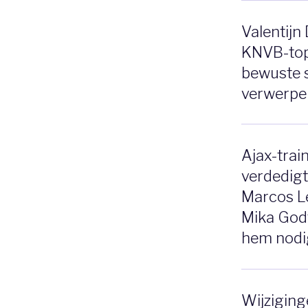
Valentijn
KNVB-top b
bewuste 
verwerpeli
Ajax-trai
verdedigt
Marcos L
Mika Godt
hem nodi
Wijziging