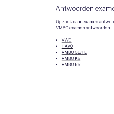
Antwoorden exam
Op zoek naar examen antwoord
VMBO examen antwoorden.
VWO
HAVO
VMBO GL/TL
VMBO KB
VMBO BB
Berichtnavigatie