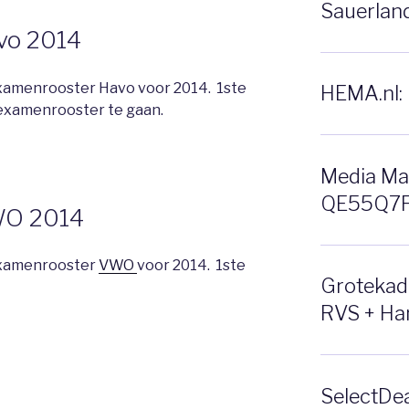
Sauerlan
vo 2014
examenrooster Havo voor 2014. 1ste
HEMA.nl: 
examenrooster te gaan.
Media Ma
QE55Q7F 
WO 2014
 examenrooster
VWO
voor 2014. 1ste
Grotekado
RVS + Ha
SelectDea