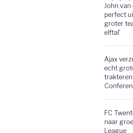
John van
perfect ui
groter te
elftal’
Ajax verz
echt grot
trakteren
Conferen
FC Twente
naar gro
League