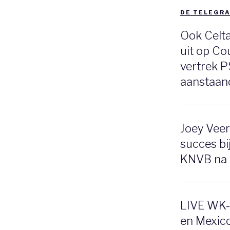
DE TELEGRA
Ook Celta
uit op Co
vertrek P
aanstaan
Joey Vee
succes bi
KNVB na 
LIVE WK-p
en Mexico