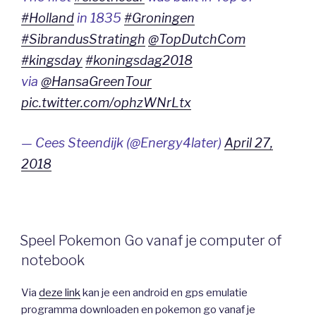
#Holland
in 1835
#Groningen
#SibrandusStratingh
@TopDutchCom
#kingsday
#koningsdag2018
via
@HansaGreenTour
pic.twitter.com/ophzWNrLtx
— Cees Steendijk (@Energy4later)
April 27,
2018
Speel Pokemon Go vanaf je computer of
notebook
Via
deze link
kan je een android en gps emulatie
programma downloaden en pokemon go vanaf je