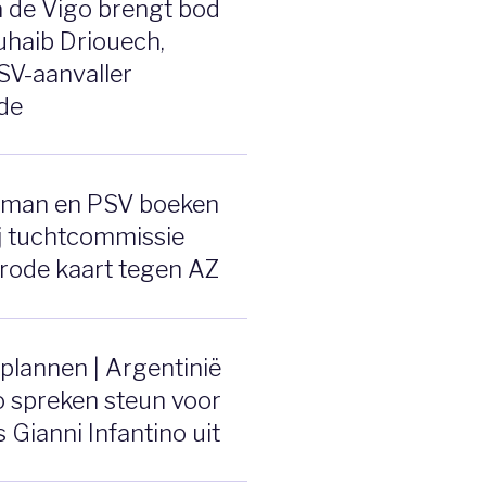
 de Vigo brengt bod
uhaib Driouech,
SV-aanvaller
de
rman en PSV boeken
j tuchtcommissie
rode kaart tegen AZ
lannen | Argentinië
 spreken steun voor
 Gianni Infantino uit