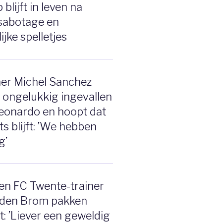
lijft in leven na
sabotage en
jke spelletjes
ner Michel Sanchez
 ongelukkig ingevallen
eonardo en hoopt dat
s blijft: ’We hebben
g’
en FC Twente-trainer
 den Brom pakken
t: ’Liever een geweldig