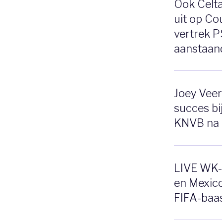
Ook Celta
uit op Co
vertrek P
aanstaan
Joey Vee
succes bi
KNVB na 
LIVE WK-p
en Mexico
FIFA-baas