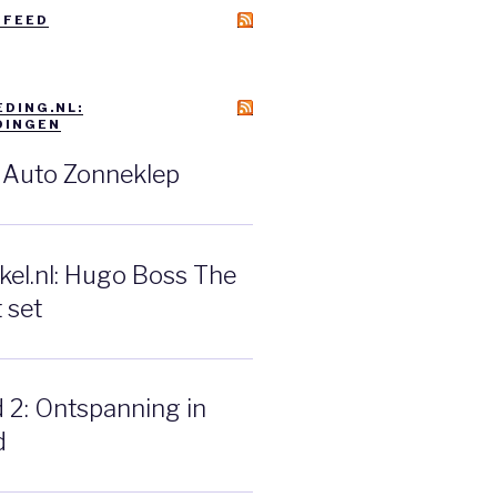
 FEED
DING.NL:
DINGEN
: Auto Zonneklep
el.nl: Hugo Boss The
 set
d 2: Ontspanning in
d