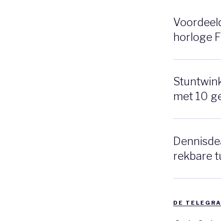
Voordeeldr
horloge 
Stuntwinke
met 10 g
Dennisdea
rekbare t
DE TELEGRA