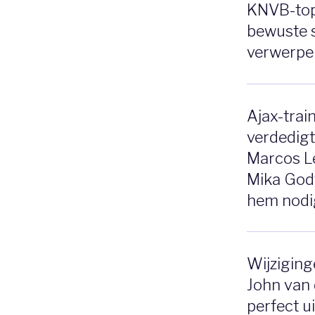
KNVB-top b
bewuste 
verwerpeli
Ajax-trai
verdedigt
Marcos L
Mika Godt
hem nodi
Wijziging
John van
perfect ui