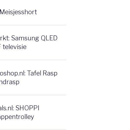
Meisjesshort
rkt: Samsung QLED
televisie
shop.nl: Tafel Rasp
ndrasp
ls.nl: SHOPPI
ppentrolley