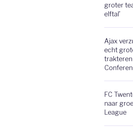
groter te
elftal’
Ajax verz
echt grot
trakteren
Conferen
FC Twente
naar gro
League