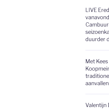
LIVE Ered
vanavond
Cambuur-
seizoenka
duurder d
Met Kees 
Koopmein
traditione
aanvallen
Valentijn