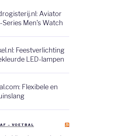
ogisterij.nl: Aviator
F-Series Men's Watch
l.nl: Feestverlichting
ekleurde LED-lampen
l.com: Flexibele en
uinslang
AF – VOETBAL