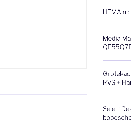
HEMA.nl: 
Media Ma
QE55Q7F 
Grotekado
RVS + Ha
SelectDea
boodscha