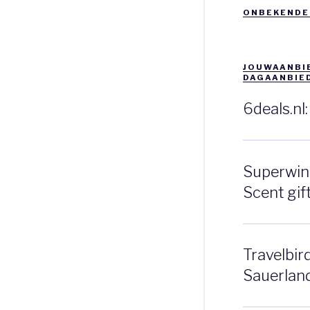
ONBEKENDE
JOUWAANBIE
DAGAANBIE
6deals.nl
Superwink
Scent gift
Travelbir
Sauerlan