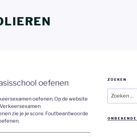
OLIEREN
ZOEKEN
sisschool oefenen
Zoeken
naar:
erkeersexamen oefenen.
Op de website
enen zie je je score. Foutbeantwoorde
ONBEKENDE
oefenen.