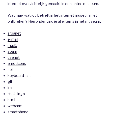
internet overzichtelijk gemaakt in een
online museum
.
Wat mag wat jou betreft in het internet museum niet
ontbreken? Hieronder vind je alle items in het museum.
arpanet
e-mail
mud1
spam
usenet
emoticons
aol
keyboard-cat
gif
irc
chat-lingo
html
webcam
smartphone