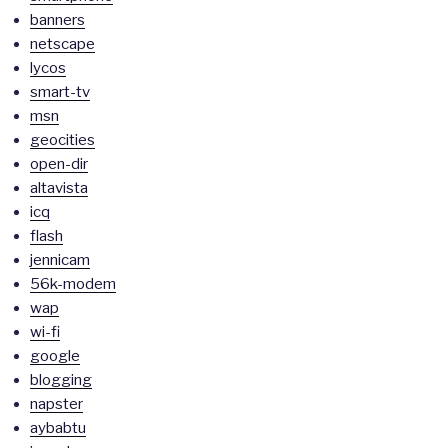
banners
netscape
lycos
smart-tv
msn
geocities
open-dir
altavista
icq
flash
jennicam
56k-modem
wap
wi-fi
google
blogging
napster
aybabtu