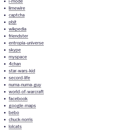
i-mode
limewire
captcha
pbjt
wikpedia
friendster
entropia-universe
skype
myspace
4chan
star-wars-kid
secord-life
numa-numa-guy
world-of-warcraft
facebook
google-maps
bebo
chuck-norris
lolcats