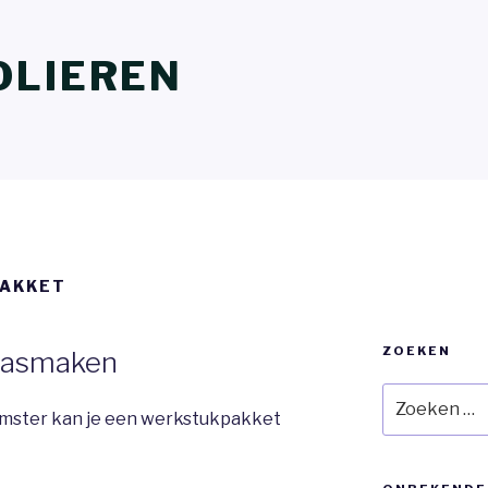
OLIEREN
AKKET
ZOEKEN
aasmaken
Zoeken
naar:
emster kan je een werkstukpakket