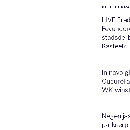
DE TELEGRA
LIVE Ered
Feyenoor
stadsderb
Kasteel?
In navolg
Cucurella
WK-winst 
Negen jaa
parkeerpl