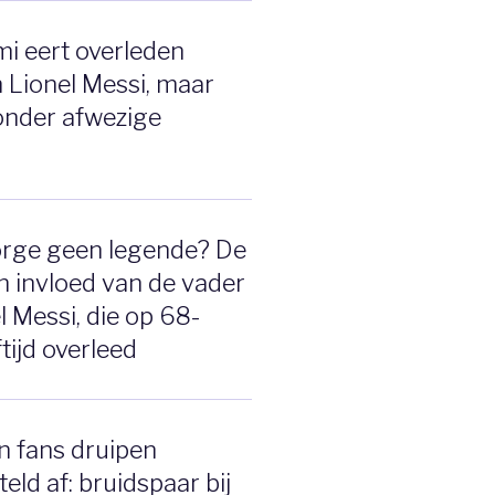
mi eert overleden
 Lionel Messi, maar
zonder afwezige
r
orge geen legende? De
 invloed van de vader
l Messi, die op 68-
ftijd overleed
n fans druipen
eld af: bruidspaar bij