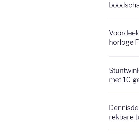
boodscha
Voordeeldr
horloge 
Stuntwinke
met 10 g
Dennisdea
rekbare t