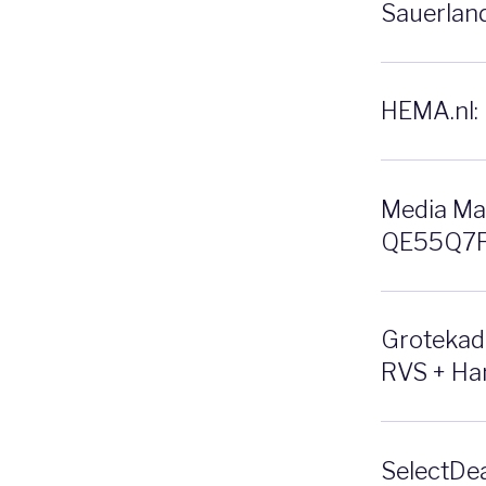
Sauerlan
HEMA.nl: 
Media Ma
QE55Q7F 
Grotekado
RVS + Ha
SelectDea