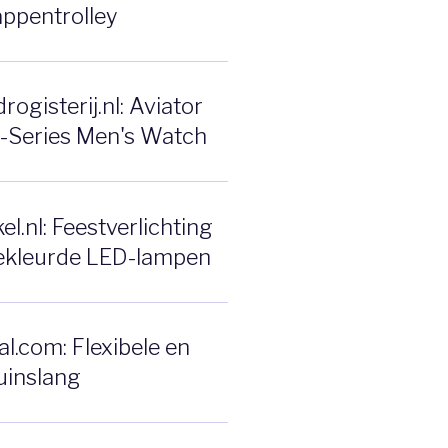
ppentrolley
ogisterij.nl: Aviator
F-Series Men's Watch
l.nl: Feestverlichting
ekleurde LED-lampen
l.com: Flexibele en
uinslang