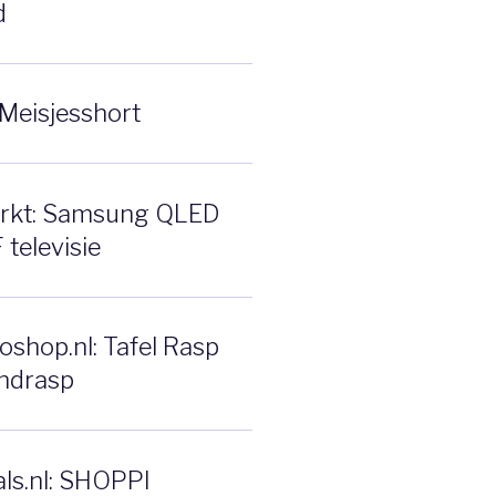
d
Meisjesshort
rkt: Samsung QLED
televisie
shop.nl: Tafel Rasp
ndrasp
ls.nl: SHOPPI