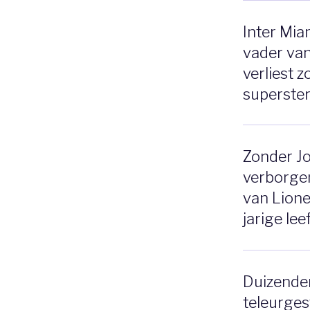
Inter Mia
vader van
verliest 
superste
Zonder J
verborgen
van Lione
jarige lee
Duizende
teleurgest