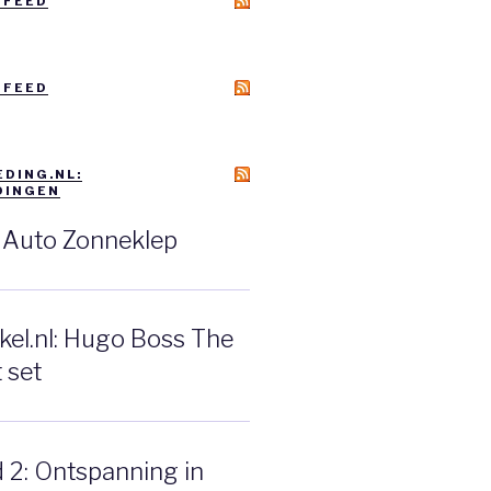
 FEED
 FEED
DING.NL:
DINGEN
: Auto Zonneklep
el.nl: Hugo Boss The
 set
d 2: Ontspanning in