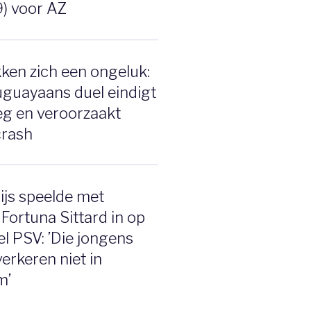
9) voor AZ
ken zich een ongeluk:
ruguayaans duel eindigt
eg en veroorzaakt
crash
js speelde met
 Fortuna Sittard in op
el PSV: ’Die jongens
verkeren niet in
m’