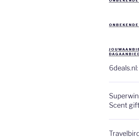
ONBEKENDE
ONBEKENDE
JOUWAANBIE
DAGAANBIE
6deals.nl
Superwink
Scent gift
Travelbir