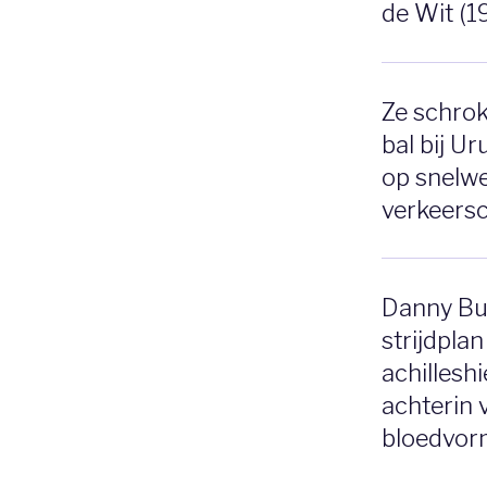
de Wit (1
Ze schrok
bal bij U
op snelw
verkeers
Danny Bui
strijdplan
achilleshi
achterin 
bloedvor