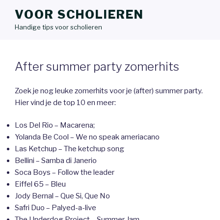
VOOR SCHOLIEREN
Handige tips voor scholieren
After summer party zomerhits
Zoek je nog leuke zomerhits voor je (after) summer party.
Hier vind je de top 10 en meer:
Los Del Rio – Macarena;
Yolanda Be Cool – We no speak ameriacano
Las Ketchup – The ketchup song
Bellini – Samba di Janerio
Soca Boys – Follow the leader
Eiffel 65 – Bleu
Jody Bernal – Que Si, Que No
Safri Duo – Palyed-a-live
The Underdog Project – Summer Jam