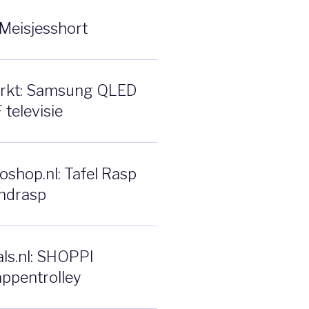
Meisjesshort
rkt: Samsung QLED
televisie
shop.nl: Tafel Rasp
ndrasp
ls.nl: SHOPPI
ppentrolley