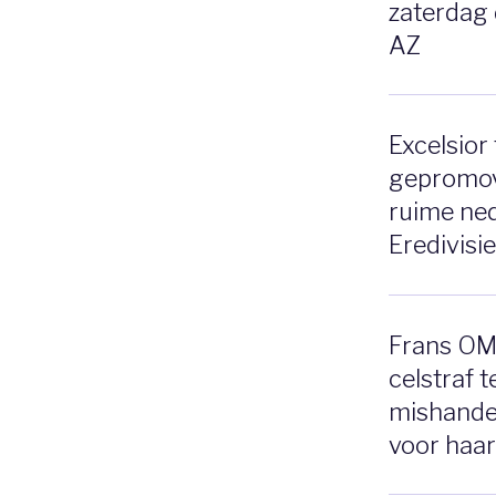
zaterdag 
AZ
Excelsior 
gepromo
ruime ned
Eredivisi
Frans OM 
celstraf 
mishandel
voor haar