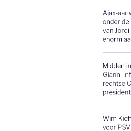
Ajax-aanw
onder de 
van Jordi
enorm aa
Midden in
Gianni In
rechtse 
president
Wim Kieft
voor PSV