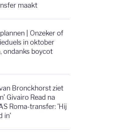
ansfer maakt
plannen | Onzeker of
tieduels in oktober
, ondanks boycot
van Bronckhorst ziet
n’ Givairo Read na
AS Roma-transfer: ’Hij
d in’