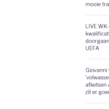
mooie tr
LIVE WK-
kwalifica
doorgaan
UEFA
Giovanni 
’volwasse
afketsen 
zit er goe