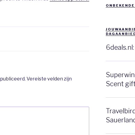
ONBEKENDE
JOUWAANBIE
DAGAANBIE
6deals.nl
Superwink
publiceerd.
Vereiste velden zijn
Scent gift
Travelbir
Sauerlan