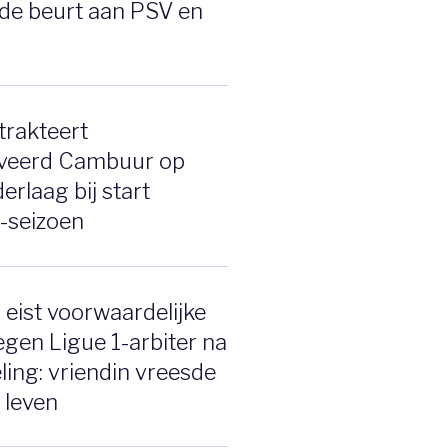
de beurt aan PSV en
trakteert
veerd Cambuur op
erlaag bij start
e-seizoen
eist voorwaardelijke
tegen Ligue 1-arbiter na
ing: vriendin vreesde
 leven