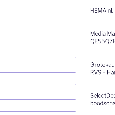
HEMA.nl: 
Media Ma
QE55Q7F 
Grotekado
RVS + Ha
SelectDea
boodscha