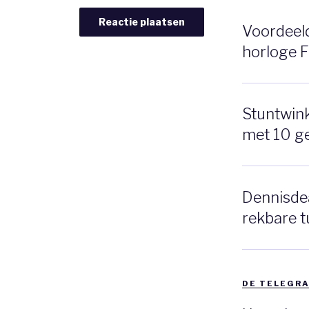
Voordeeldr
horloge 
Stuntwinke
met 10 g
Dennisdea
rekbare t
DE TELEGRA