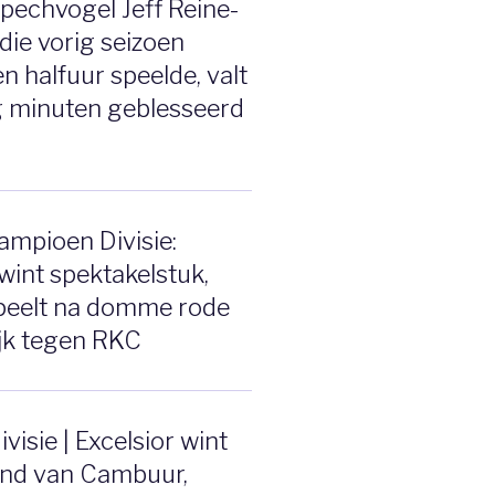
pechvogel Jeff Reine-
 die vorig seizoen
n halfuur speelde, valt
g minuten geblesseerd
mpioen Divisie:
wint spektakelstuk,
speelt na domme rode
ijk tegen RKC
visie | Excelsior wint
end van Cambuur,