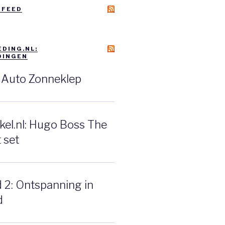
 FEED
DING.NL:
DINGEN
: Auto Zonneklep
el.nl: Hugo Boss The
 set
d 2: Ontspanning in
d