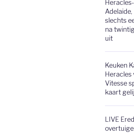
Heracles-
Adelaide,
slechts ee
na twinti
uit
Keuken Ka
Heracles 
Vitesse 
kaart gel
LIVE Eredi
overtuig