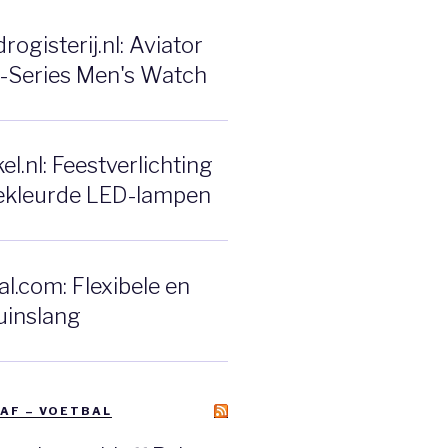
ogisterij.nl: Aviator
F-Series Men's Watch
l.nl: Feestverlichting
ekleurde LED-lampen
l.com: Flexibele en
uinslang
AF – VOETBAL