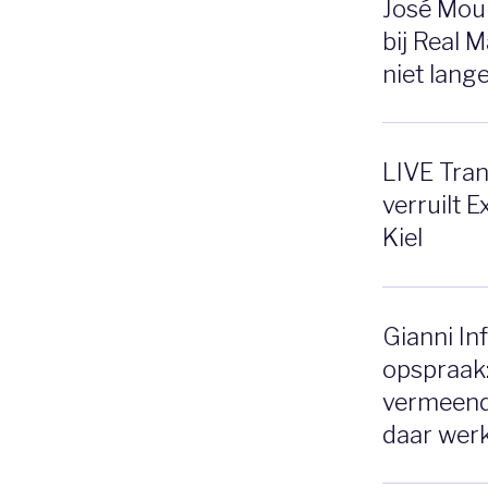
José Mour
bij Real 
niet lange
LIVE Tran
verruilt E
Kiel
Gianni In
opspraak:
vermeend
daar werk