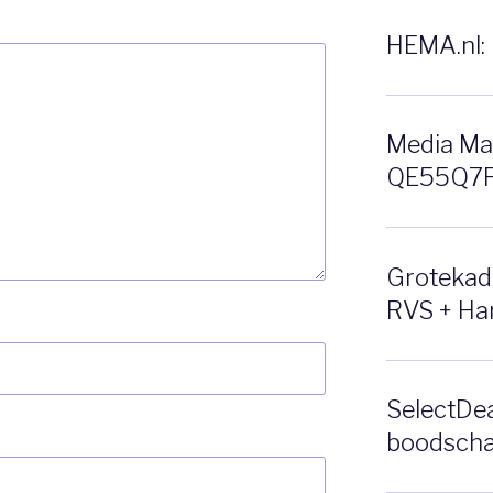
HEMA.nl: 
Media Ma
QE55Q7F 
Grotekado
RVS + Ha
SelectDea
boodscha