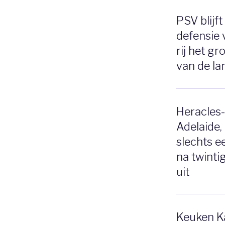
PSV blijf
defensie 
rij het gr
van de l
Heracles-
Adelaide,
slechts ee
na twinti
uit
Keuken Ka