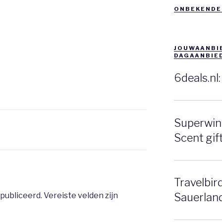
ONBEKENDE
JOUWAANBIE
DAGAANBIE
6deals.nl
Superwink
Scent gift
Travelbir
publiceerd.
Vereiste velden zijn
Sauerlan