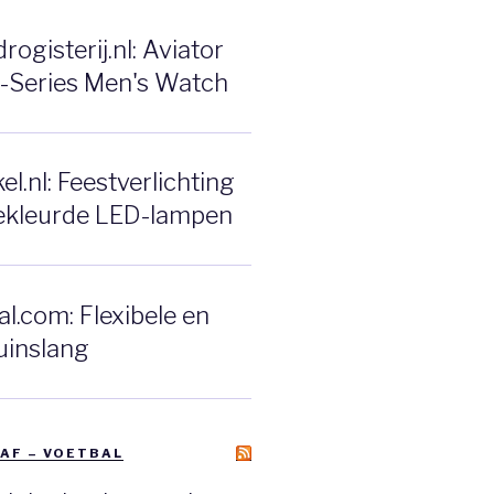
ogisterij.nl: Aviator
F-Series Men's Watch
l.nl: Feestverlichting
ekleurde LED-lampen
l.com: Flexibele en
uinslang
AF – VOETBAL