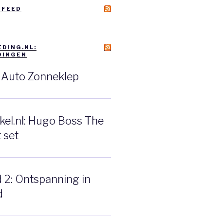
 FEED
DING.NL:
DINGEN
: Auto Zonneklep
el.nl: Hugo Boss The
 set
d 2: Ontspanning in
d