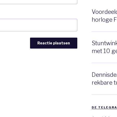
Voordeeldr
horloge 
Stuntwinke
met 10 g
Dennisdea
rekbare t
DE TELEGRA