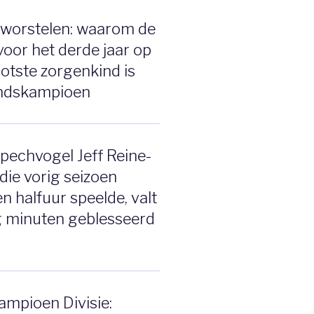
t worstelen: waarom de
voor het derde jaar op
ootste zorgenkind is
andskampioen
pechvogel Jeff Reine-
 die vorig seizoen
n halfuur speelde, valt
g minuten geblesseerd
mpioen Divisie: