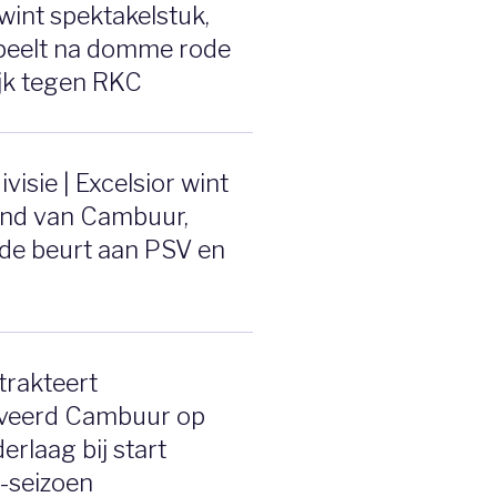
wint spektakelstuk,
speelt na domme rode
ijk tegen RKC
visie | Excelsior wint
end van Cambuur,
de beurt aan PSV en
trakteert
veerd Cambuur op
erlaag bij start
e-seizoen