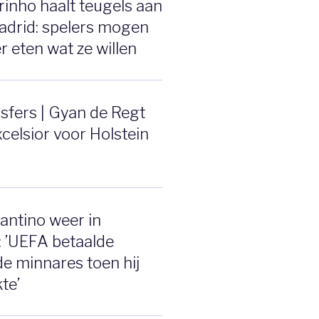
inho haalt teugels aan
Madrid: spelers mogen
r eten wat ze willen
sfers | Gyan de Regt
xcelsior voor Holstein
fantino weer in
 ’UEFA betaalde
e minnares toen hij
te’