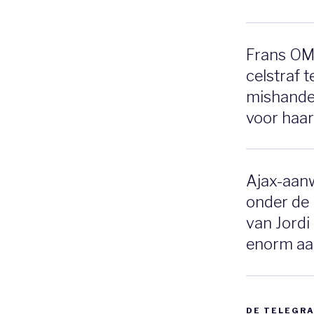
Frans OM 
celstraf 
mishandel
voor haar
Ajax-aanw
onder de 
van Jordi
enorm aa
DE TELEGR