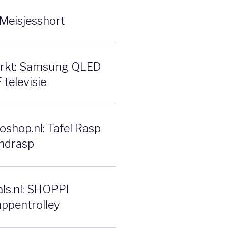
Meisjesshort
rkt: Samsung QLED
televisie
shop.nl: Tafel Rasp
ndrasp
ls.nl: SHOPPI
ppentrolley