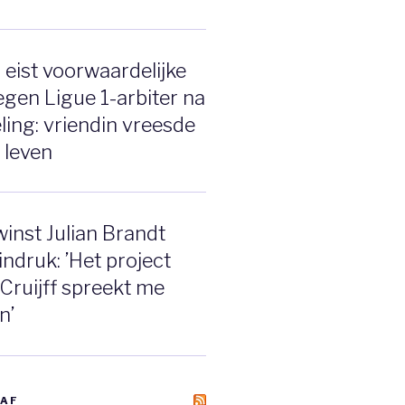
eist voorwaardelijke
tegen Ligue 1-arbiter na
ing: vriendin vreesde
 leven
inst Julian Brandt
indruk: ’Het project
 Cruijff spreekt me
n’
AAF