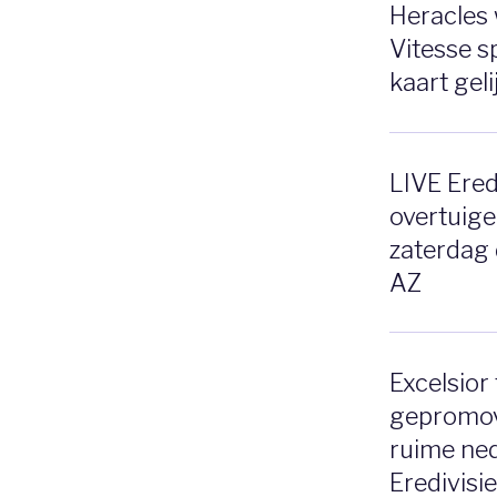
Heracles 
Vitesse 
kaart gel
LIVE Eredi
overtuig
zaterdag 
AZ
Excelsior 
gepromo
ruime ned
Eredivisi