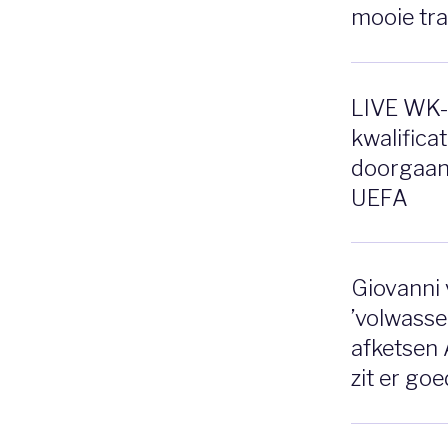
mooie tr
LIVE WK-
kwalifica
doorgaan
UEFA
Giovanni 
’volwasse
afketsen 
zit er goe