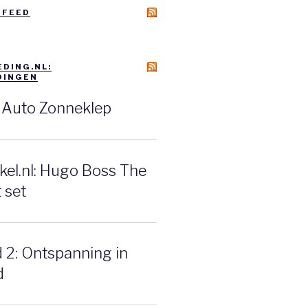
 FEED
DING.NL:
DINGEN
: Auto Zonneklep
el.nl: Hugo Boss The
 set
d 2: Ontspanning in
d