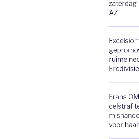
zaterdag 
AZ
Excelsior 
gepromo
ruime ned
Eredivisi
Frans OM 
celstraf 
mishandel
voor haar