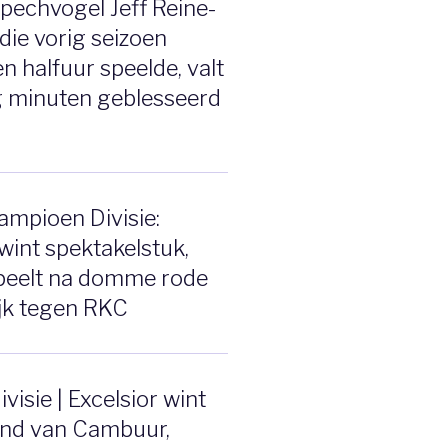
pechvogel Jeff Reine-
 die vorig seizoen
n halfuur speelde, valt
g minuten geblesseerd
mpioen Divisie:
wint spektakelstuk,
speelt na domme rode
ijk tegen RKC
visie | Excelsior wint
end van Cambuur,