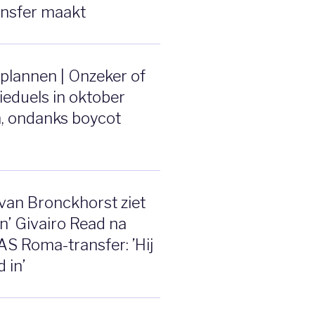
ansfer maakt
plannen | Onzeker of
tieduels in oktober
, ondanks boycot
van Bronckhorst ziet
n’ Givairo Read na
AS Roma-transfer: ’Hij
d in’