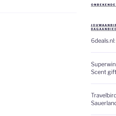
ONBEKENDE
JOUWAANBIE
DAGAANBIE
6deals.nl
Superwink
Scent gift
Travelbir
Sauerlan