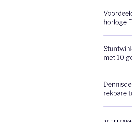
Voordeeldr
horloge 
Stuntwinke
met 10 g
Dennisdea
rekbare t
DE TELEGRA