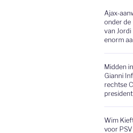
Ajax-aanw
onder de 
van Jordi
enorm aa
Midden in
Gianni In
rechtse 
president
Wim Kieft
voor PSV