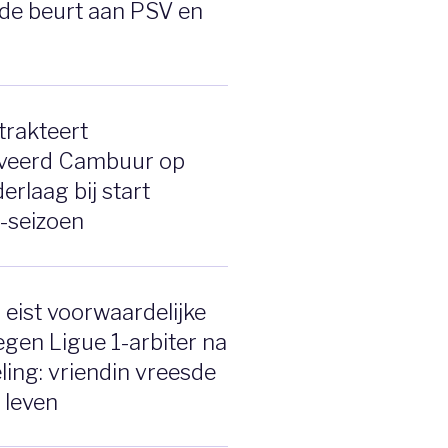
de beurt aan PSV en
trakteert
veerd Cambuur op
erlaag bij start
e-seizoen
eist voorwaardelijke
tegen Ligue 1-arbiter na
ing: vriendin vreesde
 leven