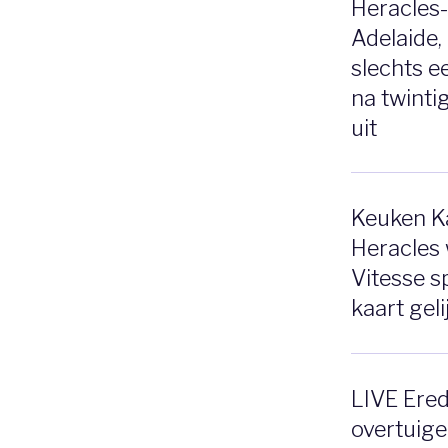
Heracles-
Adelaide,
slechts ee
na twinti
uit
Keuken Ka
Heracles 
Vitesse 
kaart gel
LIVE Eredi
overtuig