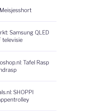
Meisjesshort
rkt: Samsung QLED
televisie
shop.nl: Tafel Rasp
ndrasp
ls.nl: SHOPPI
ppentrolley