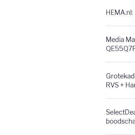
HEMA.nl: 
Media Ma
QE55Q7F 
Grotekado
RVS + Ha
SelectDea
boodscha