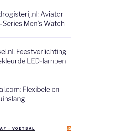
ogisterij.nl: Aviator
F-Series Men's Watch
l.nl: Feestverlichting
ekleurde LED-lampen
l.com: Flexibele en
uinslang
AF – VOETBAL