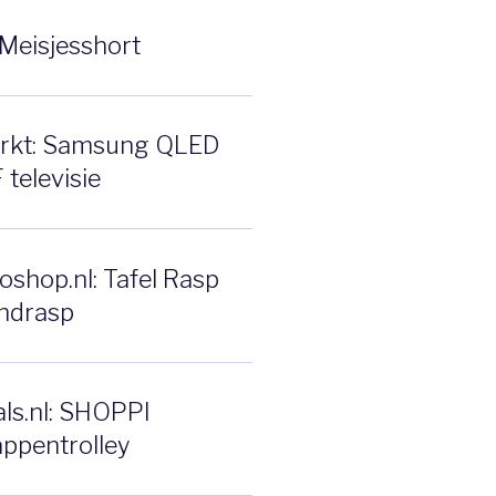
Meisjesshort
rkt: Samsung QLED
televisie
shop.nl: Tafel Rasp
ndrasp
ls.nl: SHOPPI
ppentrolley