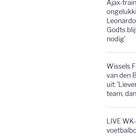
Ajax-trai
ongelukki
Leonardo
Godts bli
nodig’
Wissels F
van den 
uit: ’Liev
team, dan
LIVE WK-
voetbalbo