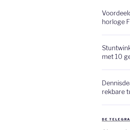
Voordeeldr
horloge 
Stuntwinke
met 10 g
Dennisdea
rekbare t
DE TELEGRA