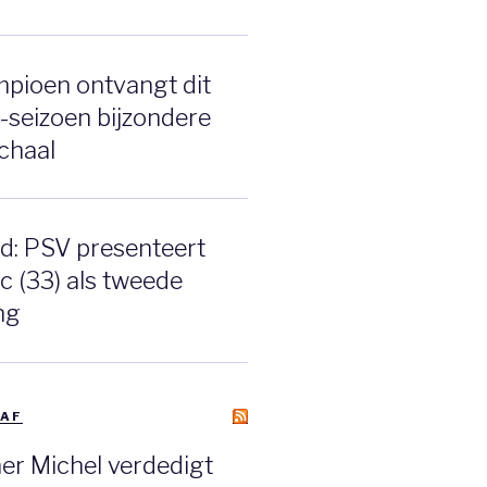
pioen ontvangt dit
e-seizoen bijzondere
chaal
nd: PSV presenteert
ic (33) als tweede
ng
AAF
ner Michel verdedigt