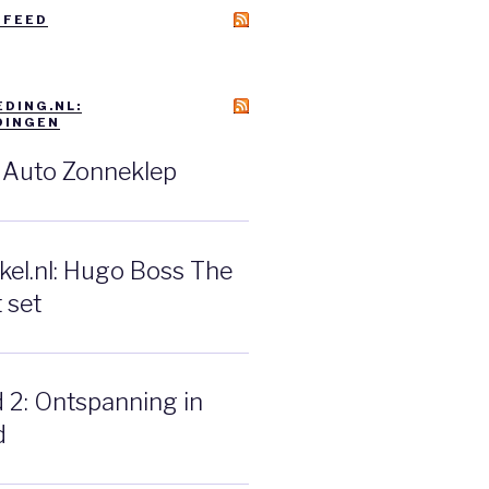
 FEED
DING.NL:
DINGEN
: Auto Zonneklep
el.nl: Hugo Boss The
 set
d 2: Ontspanning in
d