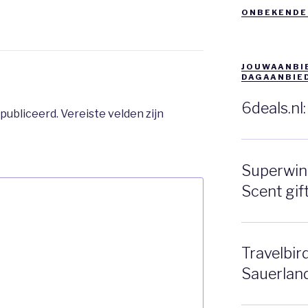
ONBEKENDE
JOUWAANBIE
DAGAANBIE
6deals.nl
publiceerd.
Vereiste velden zijn
Superwink
Scent gift
Travelbir
Sauerlan