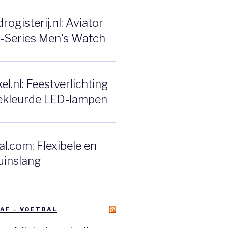
ogisterij.nl: Aviator
F-Series Men's Watch
l.nl: Feestverlichting
ekleurde LED-lampen
l.com: Flexibele en
uinslang
AF – VOETBAL