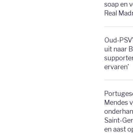
soap en v
Real Madr
Oud-PSV’e
uit naar 
supporter
ervaren’
Portuges
Mendes v
onderhan
Saint-Ge
en aast o