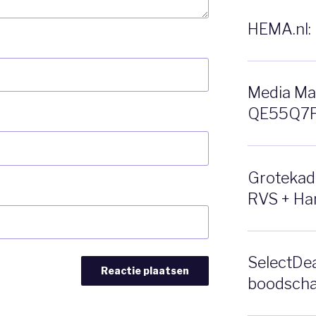
HEMA.nl: 
Media Ma
QE55Q7F 
Grotekado
RVS + Ha
SelectDea
boodscha