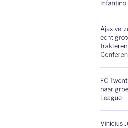
Infantino
Ajax verz
echt grot
trakteren
Conferen
FC Twente
naar gro
League
Vinicius 