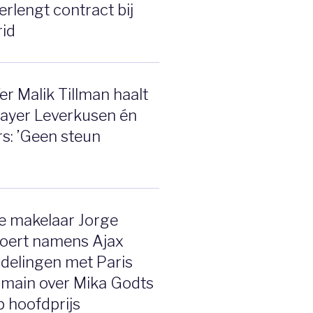
erlengt contract bij
id
r Malik Tillman haalt
Bayer Leverkusen én
s: ’Geen steun
e makelaar Jorge
oert namens Ajax
delingen met Paris
rmain over Mika Godts
p hoofdprijs