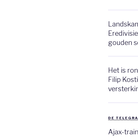
Landskam
Eredivisi
gouden s
Het is ro
Filip Kost
versterki
DE TELEGR
Ajax-trai