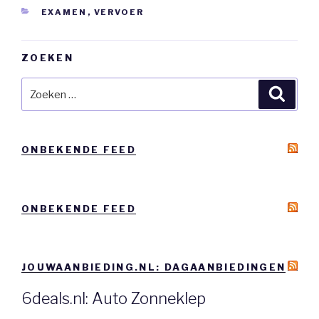
CATEGORIEËN
EXAMEN
,
VERVOER
ZOEKEN
Zoeken
Zoeke
naar:
ONBEKENDE FEED
ONBEKENDE FEED
JOUWAANBIEDING.NL: DAGAANBIEDINGEN
6deals.nl: Auto Zonneklep