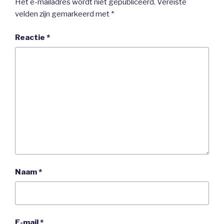
Het e-mailadres wordt niet gepubliceerd.
Vereiste
velden zijn gemarkeerd met
*
Reactie
*
Naam
*
E-mail
*