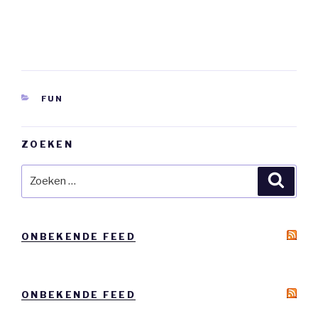
CATEGORIEËN
FUN
ZOEKEN
Zoeken
Zoeke
naar:
ONBEKENDE FEED
ONBEKENDE FEED