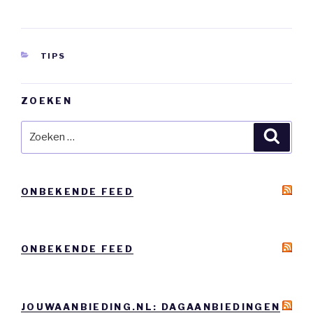
CATEGORIEËN
TIPS
ZOEKEN
Zoeken
Zoeke
naar:
ONBEKENDE FEED
ONBEKENDE FEED
JOUWAANBIEDING.NL: DAGAANBIEDINGEN