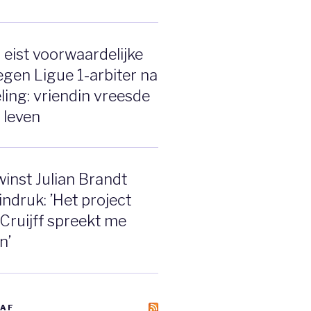
eist voorwaardelijke
tegen Ligue 1-arbiter na
ing: vriendin vreesde
 leven
inst Julian Brandt
indruk: ’Het project
 Cruijff spreekt me
n’
AAF