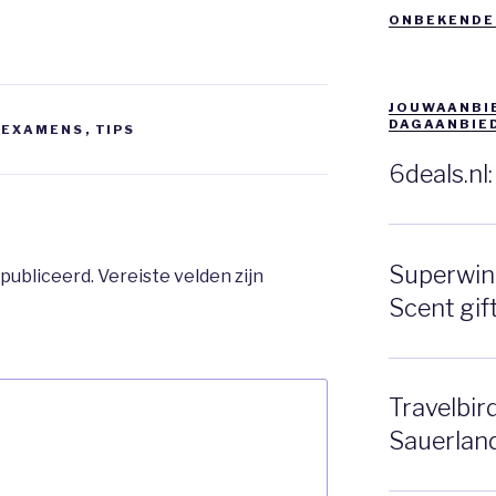
ONBEKENDE
JOUWAANBIE
DAGAANBIE
N EXAMENS
,
TIPS
6deals.nl
Superwink
publiceerd.
Vereiste velden zijn
Scent gift
Travelbir
Sauerlan