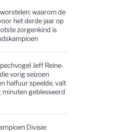
t worstelen: waarom de
voor het derde jaar op
ootste zorgenkind is
andskampioen
pechvogel Jeff Reine-
 die vorig seizoen
n halfuur speelde, valt
g minuten geblesseerd
mpioen Divisie: