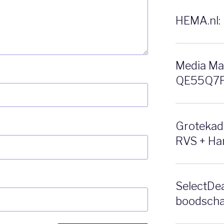
HEMA.nl: 
Media Ma
QE55Q7F 
Grotekado
RVS + Ha
SelectDea
boodscha