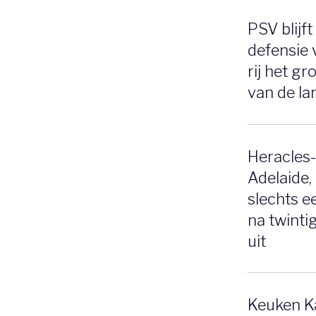
PSV blijf
defensie 
rij het gr
van de l
Heracles-
Adelaide,
slechts ee
na twinti
uit
Keuken Ka