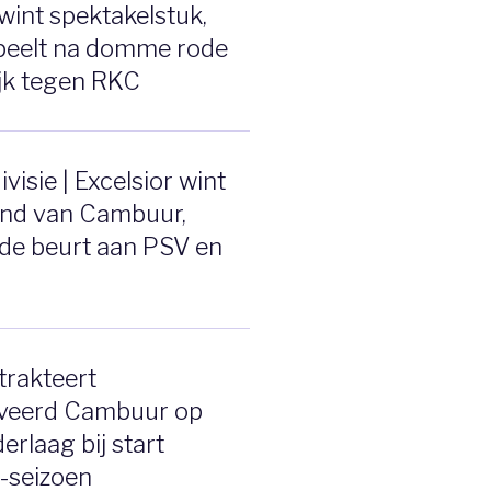
wint spektakelstuk,
speelt na domme rode
ijk tegen RKC
visie | Excelsior wint
end van Cambuur,
de beurt aan PSV en
trakteert
veerd Cambuur op
erlaag bij start
e-seizoen