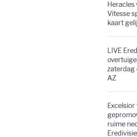
Heracles 
Vitesse 
kaart gel
LIVE Eredi
overtuig
zaterdag 
AZ
Excelsior 
gepromo
ruime ned
Eredivisi