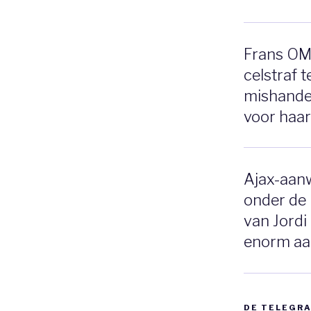
Frans OM 
celstraf 
mishandel
voor haar
Ajax-aanw
onder de 
van Jordi
enorm aa
DE TELEGR