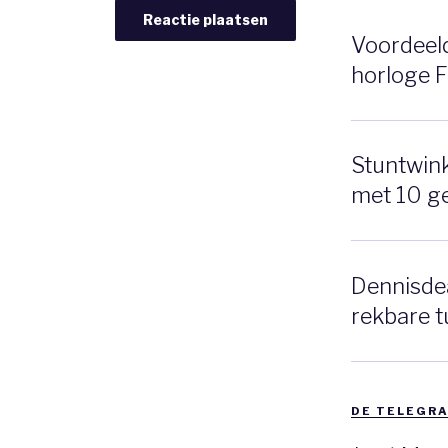
Voordeeldr
horloge 
Stuntwinke
met 10 g
Dennisdea
rekbare t
DE TELEGRA