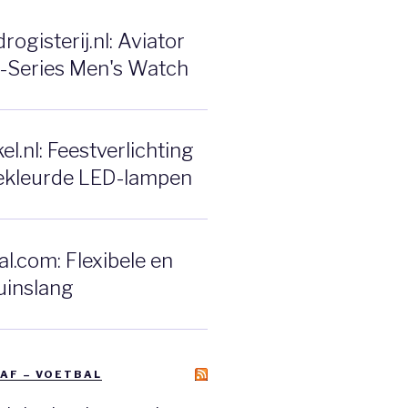
ogisterij.nl: Aviator
F-Series Men's Watch
l.nl: Feestverlichting
ekleurde LED-lampen
l.com: Flexibele en
uinslang
AF – VOETBAL