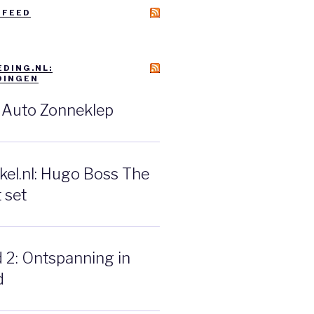
 FEED
DING.NL:
DINGEN
: Auto Zonneklep
el.nl: Hugo Boss The
 set
d 2: Ontspanning in
d