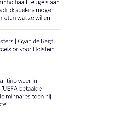
inho haalt teugels aan
Madrid: spelers mogen
r eten wat ze willen
sfers | Gyan de Regt
xcelsior voor Holstein
fantino weer in
 ’UEFA betaalde
e minnares toen hij
te’