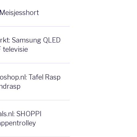
Meisjesshort
rkt: Samsung QLED
televisie
shop.nl: Tafel Rasp
ndrasp
ls.nl: SHOPPI
ppentrolley