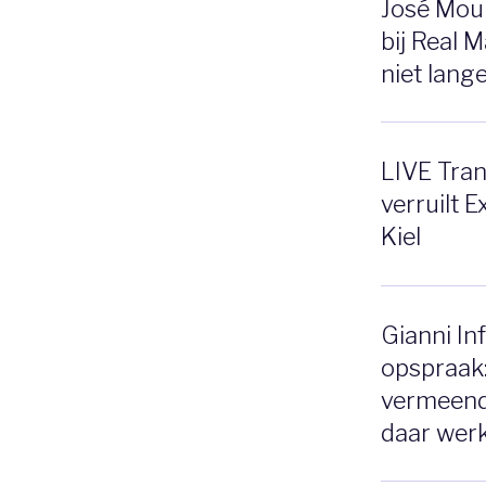
José Mour
bij Real 
niet lange
LIVE Tran
verruilt E
Kiel
Gianni In
opspraak:
vermeend
daar werk